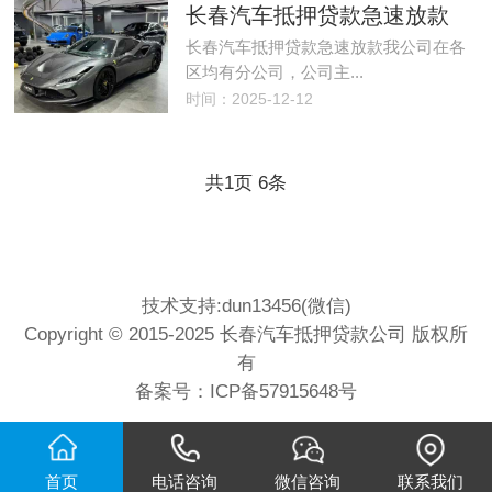
长春汽车抵押贷款急速放款
长春汽车抵押贷款急速放款我公司在各
区均有分公司，公司主...
时间：2025-12-12
共
1
页
6
条
技术支持:dun13456(微信)
Copyright © 2015-2025 长春汽车抵押贷款公司 版权所
有
备案号：
ICP备57915648号
首页
电话咨询
微信咨询
联系我们