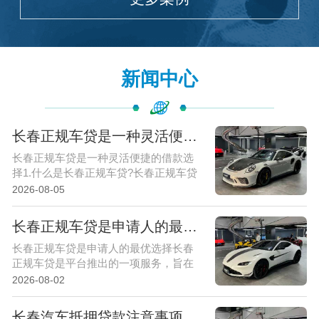
新闻中心
长春正规车贷是一种灵活便捷的借款选择
长春正规车贷是一种灵活便捷的借款选
择1.什么是长春正规车贷?长春正规车贷
是指用户...
2026-08-05
长春正规车贷是申请人的最优选择
长春正规车贷是申请人的最优选择长春
正规车贷是平台推出的一项服务，旨在
帮助有购车需...
2026-08-02
长春汽车抵押贷款注意事项利率与费用?