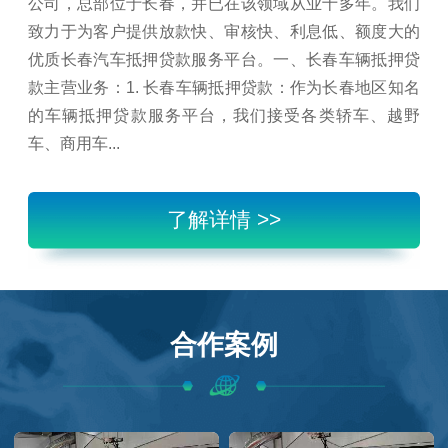
公司，总部位于长春，并已在该领域从业十多年。我们
致力于为客户提供放款快、审核快、利息低、额度大的
优质长春汽车抵押贷款服务平台。一、长春车辆抵押贷
款主营业务：1. 长春车辆抵押贷款：作为长春地区知名
的车辆抵押贷款服务平台，我们接受各类轿车、越野
车、商用车...
了解详情 >>
合作案例